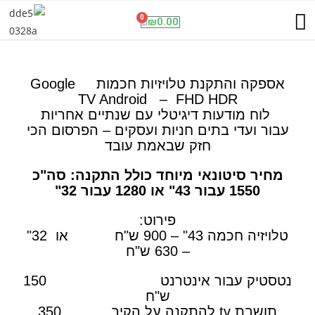
תנו לגדול על שקט
שיחות וגלישה בחול
פנל אינטרקום סלולרי
מועדון ההטבות
ESET NOD32 Antivirus
0
₪
0.00
אספקה והתקנת טלויזיות חכמות Google
TV Android – FHD HDR
לוח מודעות דיגיטלי עם שנתיים אחריות
עבור ועדי בתים חניות ועסקים – הפרסום הכי
חזק שבאמת עובד
מחיר סיטונאי מיוחד כולל התקנה: סה"כ
1550 עבור 43" או 1280 עבור 32"
פירוט:
טלויזיה חכמה 43" – 900 ש"ח או 32"
– 630 ש"ח
נטסטיק עבור אינטרנט 150
ש"ח
תושבת tv להתקנה על הקיר 350