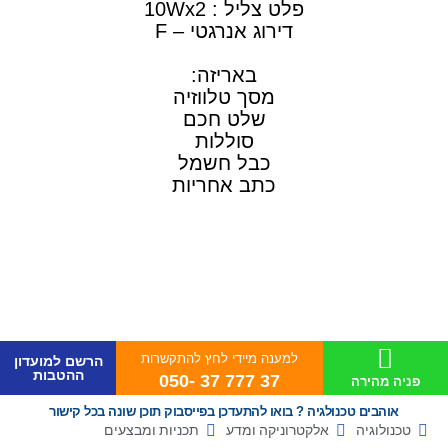
פלט צליל : 10Wx2
דירוג אנרגטי – F
באריזה:
מסך טלווזיה
שלט חכם
סוללות
כבל חשמל
כתב אחריות
למענה מיידי לחץ להתקשרות
הרשם למועדון
ההטבות
37 777 37 -050
פניה מהירה
אוהבים טכנולגיה ? בואו להתעדכן בפייסבוק תוכן שונה בכל קישור
טכנולוגיה
אלקטרוניקה ומדע
תכניות ומבצעים