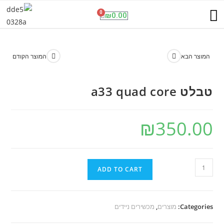
תנו לגדול על שקט
שיחות וגלישה בחול
פנל אינטרקום סלולרי
מועדון ההטבות
ESET NOD32 Antivirus
0
₪
0.00
המוצר הבא
המוצר הקודם
טבלט a33 quad core
₪
350.00
ADD TO CART
Categories:
מוצרים
,
מכשירים ניידים