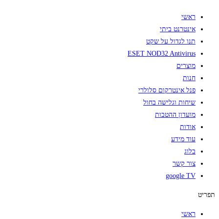
Ski
ראשי
t
אינטרנט ביתי
conten
תנו לגדול על שקט
ESET NOD32 Antivirus
מוצרים
חנות
פנל אינטרקום סלולרי
שיחות וגלישה בחול
מועדון ההטבות
אודות
עוד מידע
בלוג
צור קשר
google TV
תפריט
ראשי