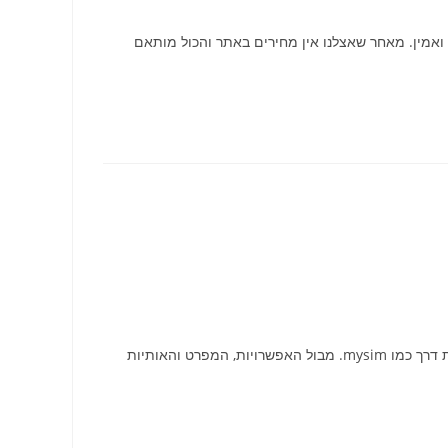
 ואמין. מאחר שאצלנו אין מחירים באתר והכול מותאם
מחפשים חבילות אינטרנט זולות בלי להתפשר על איכות? בשוק הישראלי פועלות עשרות חברות – ממותגים ותיקים ועד חברות דיגיטליות פורצות דרך כמו mysim. מבול האפשרויות, המפרט והאותיות