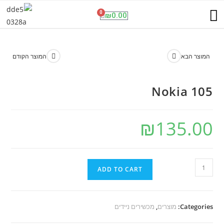
תנו לגדול על שקט
שיחות וגלישה בחול
פנל אינטרקום סלולרי
מועדון ההטבות
ESET NOD32 Antivirus
0
₪
0.00
המוצר הבא
המוצר הקודם
Nokia 105
₪
135.00
ADD TO CART
Categories:
מוצרים
,
מכשירים ניידים