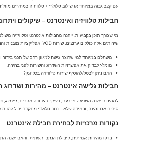
עם קצב גבוה במיוחד או שילוב סלולרי + טלוויזיה במחירים מוזל
חבילות טלוויזיה ואינטרנט – שיקולים ויתרונ
מי שצורך תוכן בקביעות, ייהנה מחבילות אינטרנט וטלוויזיה משולב
שירותים אלה כוללים ערוצים, שירות VOD, אפליקציות מובנות והנחות אצל ספקי צד שלישי.
משתלם במיוחד למי שרוצה גישה למגוון רחב של תכני בידור ו
מומלץ לבדוק את אפשרויות השדרוג והשירות לפני בחירה.
האם ניתן לבטל/להוסיף שירות טלוויזיה בכל זמן?
חבילות גלישה אינטרנט – מהירות ושדרוג 
למהירות ישנה השפעה מכרעת, בעיקר בעבודה מהבית, גיימינג, ו
סיבים אם זמינה, ובמידה שלא – נתב סלולרי מתקדם יכול להוות פתרון ב
נקודות מרכזיות לבחירת חבילת אינטרנט
בדקו מהירות אמיתית, קיבולת הנתב, תשתית, והאם ישנה התח