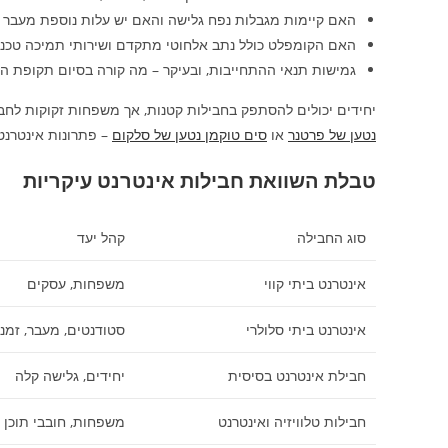
האם קיימות מגבלות נפח גלישה והאם יש עלות נוספת מעבר 
האם הקומפלט כולל נתב אלחוטי מתקדם ושירותי תמיכה טכני
גמישות תנאי ההתחייבות, ובעיקר – מה קורה בסיום תקופת ה
יחידים יכולים להסתפק בחבילות קטנות, אך משפחות זקוקות לחבילות אינטרנט עם רוחב פ
נטען של פרטנר
או
סים טוקמן נטען של סלקום
– פתרונות אינטרנט
טבלת השוואת חבילות אינטרנט עיקריות
סוג החבילה
קהל יעד
אינטרנט ביתי קווי
משפחות, עסקים
אינטרנט ביתי סלולרי
סטודנטים, מעבר, זמני
חבילת אינטרנט בסיסית
יחידים, גלישה קלה
חבילות טלוויזיה ואינטרנט
משפחות, חובבי תוכן