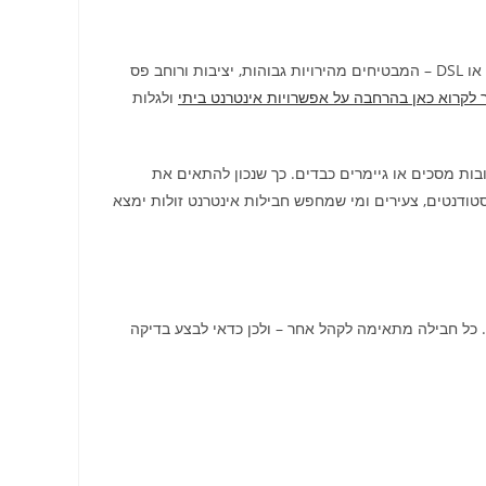
בעידן הדיגיטלי, בחירת אינטרנט ביתי הופכת קריטית בבית ישראלי ממוצע. חבילות אינטרנט מתבססות לרוב על תשתית סיבים אופטיים, כבלים או DSL – המבטיחים מהירויות גבוהות, יציבות ורוחב פס
לקרוא כאן בהרחבה על אפשרויות אינטרנט ביתי
ולגלות
ובות מסכים או גיימרים כבדים. כך שנכון להתאים את
סטודנטים, צעירים ומי שמחפש חבילות אינטרנט זולות ימצא
ת. כל חבילה מתאימה לקהל אחר – ולכן כדאי לבצע בדיקה