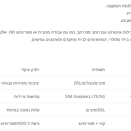
לנפח המוקצה.
ת.
מבצע.
ס רחב, כמו גם עבודה מהבית או סטרימינג HD. אלטרנטיבות מעניינות ימצאו בפתרונות דוגמת
 ביתי סלולרי, המתאימים לבית מתקדם ולארגונים גמישים.
תשתית
יתרון עיקרי
סיבים/כבלים/DSL
יציבות ומהירות גבוהה
LTE/5G באמצעות SIM
גמישות וניידות
DSL/סיבים
עלות נמוכה במיוחד
קווי + סטרימינג
גישה ל-VOD/סטרימינג וחיסכון חודשי