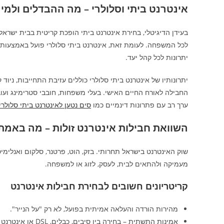
אינטרנט ביתי וסלולרי – מה ההבדלים ולמי
לכל המשפחה. לעומת זאת, אינטרנט ביתי סלולרי פועל באמצעות SIM נתב ומציע גמישות, מעבר דירה מהיר וללא תלות בתשתית קיימת
יתרונות לכל קהל יעד.
יתרונותיו של אינטרנט ביתי סלולרי כוללים עזיבת התחייבות, ני
החבילה לאורח החיים האישי. בעלי משפחות, חובבי סטרימינג ועו
ערך רב עם פתרונות דינמיים כמו
סים נטען לאינטרנט ביתי סלולרי
השוואת חבילות אינטרנט זולות – מה באמ
שוק האינטרנט בישראל תחרותי. בזק, הוט, פרטנר, סלקום ואנלימיט
מעמיקה ולהתאים לבית, לעסק, לזוג או למשפחה.
קריטריונים חשובים לבחירת חבילות אינטרנט
מהירות הורדה והעלאה אמיתית בפועל, לא רק "על הנייר".
אמינות התשתית – בחירה בין סיבים, כבלים, DSL או אינטרנט ביתי סלולרי.