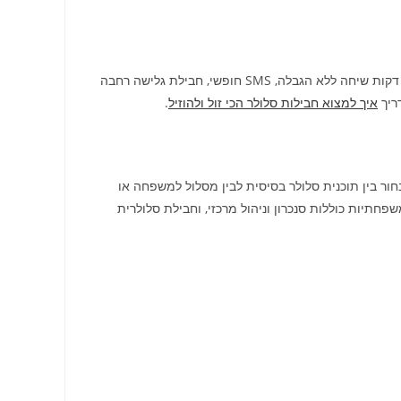
בעבר, חבילה סלולרית זולה התקשרה לפשרות – נפח אינטרנט נמוך או תמיכה חלקית בלבד. כיום, אפשר למצוא חבילה סלולרית לנייד שמעניקה דקות שיחה ללא הגבלה, SMS חופשי, חבילת גלישה רחבה
ריך
איך למצוא חבילות סלולר הכי זול ולהוזיל
.
ר בין תוכנית סלולר בסיסית לבין מסלול למשפחה או
פחתיות כוללות סנכרון וניהול מרכזי, וחבילת סלולרית