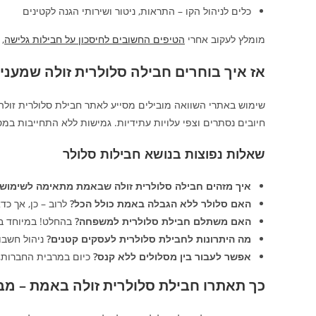
כלים לניהול הקו – התראות, ניטור ושירותי הגנה לקטינים
מומלץ לעקוב אחרי
הטיפים החשובים לחיסכון על חבילות גלישה
,
אז איך בוחרים חבילה סלולרית זולה שמעני
שימוש באתרי השוואה מובילים מסייע לאתר חבילת סלולרית זולה
חיובים נסתרים וצפי עלויות עתידיות. גמישות ללא התחייבות במס
שאלות נפוצות בנושא חבילות סלולר
איך מזהים חבילה סלולרית זולה שבאמת מתאימה לשימוש?
האם סלולר ללא הגבלה באמת כולל הכל?
לרוב – כן, אך כד
האם משתלם חבילת סלולרית למשפחה?
בהחלט! במיוחד בה
מה היתרונות לחבילת סלולרית לעסקים קטנים?
ניהול חשבו
אפשר לעבור בין מסלולים ללא קנס?
כיום במרבית החברות,
כך תאתרו חבילת סלולרית זולה באמת – מב