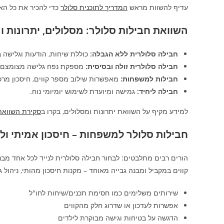
עדיף להשוות מראש
המדריך לתוכנית סלולר
כדי להכיר את כל הא
השוואת חבילות סלולר: מסלולים, יתרונות 
חבילה סלולרית ללא הגבלה:
כוללת שיחות, הודעות וגלישה ב
חבילה סלולרית זולה ובסיסית:
מספקת נפח גלישה מצומצם ו
חבילות למשפחות:
מאפשרות שילוב מספר קווים, חיסכון מרכזי
חבילה ליחיד:
גמישה ומיועדת לשימוש יומיומי נוח.
למידע מקיף על השוואת יתרונות ומסלולים, בקרו ב
סקירת השוואת
חבילות סלולר למשפחות – חיסכון אמיתי ול
הורים רבים מתלבטים: לבחור חבילה סלולרית לנייד לכל אחד מב
קווים במקביל ומבנה גבייה מאוחד – מקנות חיסכון מהותי, ניהול 
שירותים משלימים כמו חסימת תכנים/שיחות לחו"ל
אפשרות לעדכון או שדרוג חלק מהקווים
הדגשה על בטיחות וגישה מבוקרת לילדים