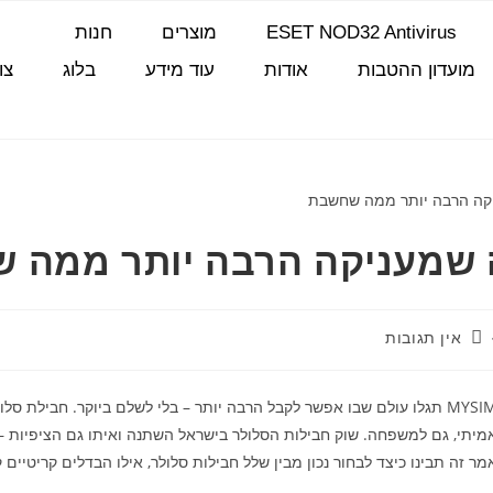
ESET NOD32 Antivirus
מוצרים
חנות
מועדון ההטבות
אודות
עוד מידע
בלוג
צו
ה שמעניקה הרבה יותר ממה 
אין תגובות
מחפשים חבילה סלולרית שנותנת יותר ומשלמים עליה פחות? ב-MYSIM תגלו עולם שבו אפשר לקבל הרבה יותר –
אמיתי, גם למשפחה. שוק חבילות הסלולר בישראל השתנה ואיתו גם הציפיות 
 זה תבינו כיצד לבחור נכון מבין שלל חבילות סלולר, אילו הבדלים קריטיים