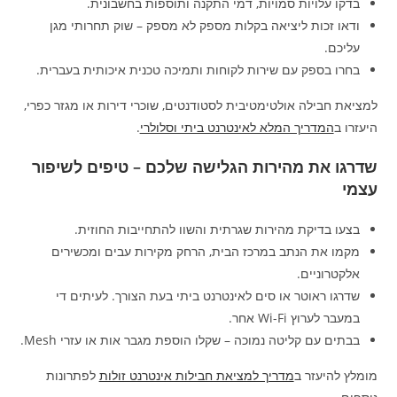
בדקו עלויות סמויות, דמי התקנה ותוספות בחשבונית.
ודאו זכות ליציאה בקלות מספק לא מספק – שוק תחרותי מגן
עליכם.
בחרו בספק עם שירות לקוחות ותמיכה טכנית איכותית בעברית.
למציאת חבילה אולטימטיבית לסטודנטים, שוכרי דירות או מגזר כפרי,
היעזרו ב
המדריך המלא לאינטרנט ביתי וסלולרי
.
שדרגו את מהירות הגלישה שלכם – טיפים לשיפור
עצמי
בצעו בדיקת מהירות שגרתית והשוו להתחייבות החוזית.
מקמו את הנתב במרכז הבית, הרחק מקירות עבים ומכשירים
אלקטרוניים.
שדרגו ראוטר או סים לאינטרנט ביתי בעת הצורך. לעיתים די
במעבר לערוץ Wi-Fi אחר.
בבתים עם קליטה נמוכה – שקלו הוספת מגבר אות או עזרי Mesh.
מומלץ להיעזר ב
מדריך למציאת חבילות אינטרנט זולות
לפתרונות