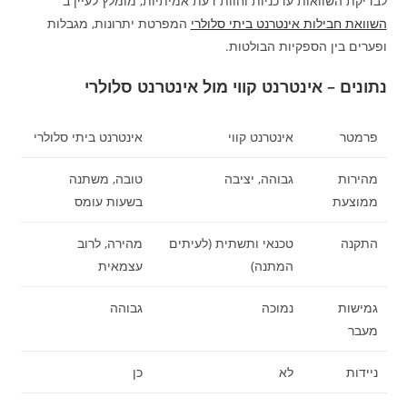
לבדיקת השוואות עדכניות וחוות דעת אמיתיות, מומלץ לעיין ב
השוואת חבילות אינטרנט ביתי סלולרי
המפרטת יתרונות, מגבלות
ופערים בין הספקיות הבולטות.
נתונים – אינטרנט קווי מול אינטרנט סלולרי
פרמטר
אינטרנט קווי
אינטרנט ביתי סלולרי
מהירות
גבוהה, יציבה
טובה, משתנה
ממוצעת
בשעות עומס
התקנה
טכנאי ותשתית (לעיתים
מהירה, לרוב
המתנה)
עצמאית
גמישות
נמוכה
גבוהה
מעבר
ניידות
לא
כן