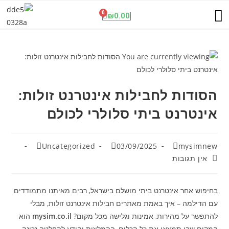
תנו לגדול על שקט
שיחות וגלישה בחול
פנל אינטרקום סלולרי
מועדון ההטבות
ESET NOD32 Antivirus
0
₪
0.00
הסודות לחבילות אינטרנט זולות:
אינטרנט ביתי סלולרי לכולם
Uncategorized
03/09/2025
mysimnew
אין תגובות
בחיפוש אחר אינטרנט ביתי מושלם בישראל, רבים מאיתנו מתמודדים
עם הדילמה – איך באמת מאתרים חבילות אינטרנט זולות, מבלי
להתפשר על מהירות, אמינות וגלישה מכל מקום?
mysim.co.il
הוא
המקום שבו תמצאו את כל הכלים, ההמלצות והידע להחלטה נכונה