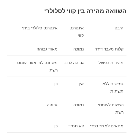
השוואה מהירה בין קווי לסלולרי
היבט
אינטרנט
אינטרנט סלולרי ביתי
קווי
קלות מעבר דירה
נמוכה
מאוד גבוהה
מהירות בפועל
גבוהה לרוב
משתנה לפי אזור ועומס
רשת
גמישות ללא
אין
כן
תשתית
רגישות לעומסי
נמוכה
גבוהה
רשת
מתאים למגזר כפרי
לא תמיד
כן