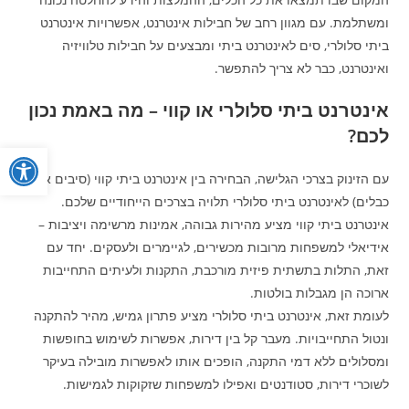
ומשתלמת. עם מגוון רחב של חבילות אינטרנט, אפשרויות אינטרנט
ביתי סלולרי, סים לאינטרנט ביתי ומבצעים על חבילות טלוויזיה
ואינטרנט, כבר לא צריך להתפשר.
אינטרנט ביתי סלולרי או קווי – מה באמת נכון
לכם?
פתח
עם הזינוק בצרכי הגלישה, הבחירה בין אינטרנט ביתי קווי (סיבים או
כבלים) לאינטרנט ביתי סלולרי תלויה בצרכים הייחודיים שלכם.
אינטרנט ביתי קווי מציע מהירות גבוהה, אמינות מרשימה ויציבות –
אידיאלי למשפחות מרובות מכשירים, לגיימרים ולעסקים. יחד עם
זאת, התלות בתשתית פיזית מורכבת, התקנות ולעיתים התחייבות
ארוכה הן מגבלות בולטות.
לעומת זאת, אינטרנט ביתי סלולרי מציע פתרון גמיש, מהיר להתקנה
ונטול התחייבויות. מעבר קל בין דירות, אפשרות לשימוש בחופשות
ומסלולים ללא דמי התקנה, הופכים אותו לאפשרות מובילה בעיקר
לשוכרי דירות, סטודנטים ואפילו למשפחות שזקוקות לגמישות.