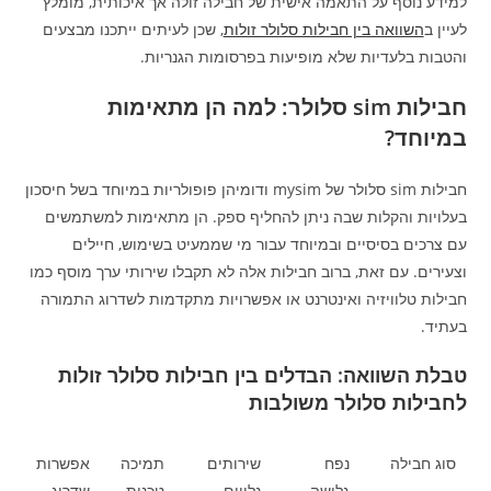
למידע נוסף על התאמה אישית של חבילה זולה אך איכותית, מומלץ
לעיין ב
השוואה בין חבילות סלולר זולות
, שכן לעיתים ייתכנו מבצעים
והטבות בלעדיות שלא מופיעות בפרסומות הגנריות.
חבילות sim סלולר: למה הן מתאימות
במיוחד?
חבילות sim סלולר של mysim ודומיהן פופולריות במיוחד בשל חיסכון
בעלויות והקלות שבה ניתן להחליף ספק. הן מתאימות למשתמשים
עם צרכים בסיסיים ובמיוחד עבור מי שממעיט בשימוש, חיילים
וצעירים. עם זאת, ברוב חבילות אלה לא תקבלו שירותי ערך מוסף כמו
חבילות טלוויזיה ואינטרנט או אפשרויות מתקדמות לשדרוג התמורה
בעתיד.
טבלת השוואה: הבדלים בין חבילות סלולר זולות
לחבילות סלולר משולבות
סוג חבילה
נפח
שירותים
תמיכה
אפשרות
גלישה
נלווים
טכנית
שדרוג