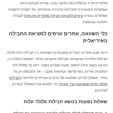
סלולרית לנייד הכוללת נפח גלישה גבוה, שירות לקוחות נרחב
ואפשרות אינטגרציה לחבילות טלוויזיה ואינטרנט. אל תשכחו להשוות
מסלולים בעזרת
טיפים למציאת חבילה סלולרית איכותית
לקבלת
החלטה מבוססת.
כלי השוואה, אתרים וטיפים למציאת החבילה
האידיאלית
כיום ישנם אתרים ייעודיים שמבצעים השוואות בין חבילות sim סלולר,
חבילות טלוויזיה ואינטרנט וחבילות אינטרנט זולות. השוואה כוללת בין
ההיצע בשוק יכולה לחסוך מאות שקלים בשנה. דרגו כל מסלול לפי
המלצות, שירות, נפח גלישה וגמישות מעבר – אל תתבססו רק על
מחיר. מומלץ לבדוק המלצות של צרכנים אמיתיים ולהיעזר ב
חבילות
סלולר זולות שמציעות ערך אמיתי
כדי למצוא את המסלול המדויק
לצרכיכם.
שאלות נפוצות בנושא חבילות סלולר זולות
האם משתלם לשלב חבילות טלוויזיה ואינטרנט עם חבילת