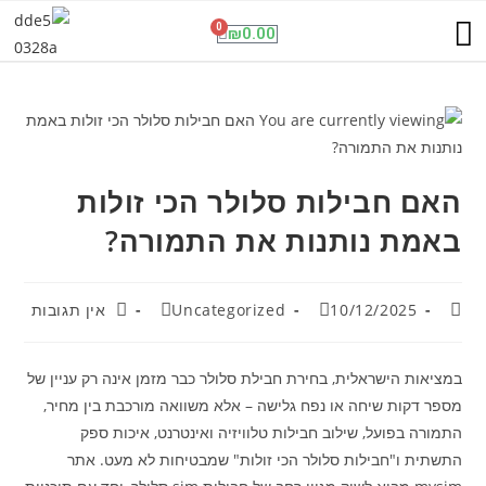
תנו לגדול על שקט
שיחות וגלישה בחול
פנל אינטרקום סלולרי
מועדון ההטבות
ESET NOD32 Antivirus
0
₪
0.00
האם חבילות סלולר הכי זולות
באמת נותנות את התמורה?
10/12/2025
Uncategorized
אין תגובות
במציאות הישראלית, בחירת חבילת סלולר כבר מזמן אינה רק עניין של
מספר דקות שיחה או נפח גלישה – אלא משוואה מורכבת בין מחיר,
התמורה בפועל, שילוב חבילות טלוויזיה ואינטרנט, איכות ספק
התשתית ו"חבילות סלולר הכי זולות" שמבטיחות לא מעט. אתר