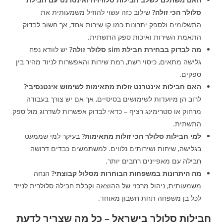
סלולר הכי זולה?
שילוב כזה עשוי להוזיל משמעותית את
התשלומים ולספק יתרונות כמו קו שירות אחד, אך חשוב לבדוק
התאמת השירות ואיכות ספק התשתית.
מה לבדוק בבחירת חבילת sim סלולר זולה?
יש לוודא נפח
גלישה מתאים, כיסוי רשת, רמת שירות והאפשרות לניוד מהיר בין
ספקים.
האם חבילות אינטרנט זולות מתאימות לשימוש אינטנסיבי?
לרוב הן מיועדות לשימושים בסיסיים, אך אם יש צורך בעבודה
מרחוק או סטרימינג רציף – כדאי לבדוק אפשרות לשדרוג מול ספק
התשתית.
למי חבילות סלולר הכי זולות מתאימות?
בעיקר למי שממעט
בגלישה, שיחות ושירותים נלווים. למשתמשים כבדים דרושה
חבילה עם מאפיינים רחבים יותר.
מה היתרונות במשפחות הבוחרות מסלול קבוצתי?
הנחה
משמעותית, ניהול מרכזי של ההוצאה וקבלת חבילה סלולרית לנייד
לכל בן משפחה תחת חשבון מאוחד.
חבילות סלולר בישראל – כל מה שצריך לדעת