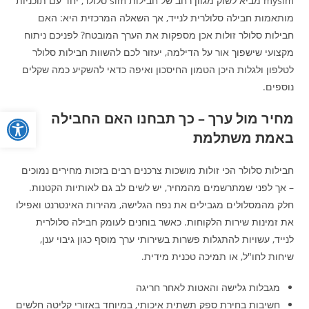
mysim מביא לשוק מגוון רחב של חבילות sim סלולר, יחד עם תוכניות
מותאמות חבילה סלולרית לנייד, אך השאלה המרכזית היא: האם
חבילות סלולר זולות אכן מספקות את הערך המובטח? לפניכם ניתוח
מקצועי שישפוך אור על הדילמה, יעזור לכם להשוות חבילות סלולר
לטלפון ולגלות היכן הטמון החיסכון ואיפה כדאי להשקיע כמה שקלים
נוספים.
פתח
מחיר מול ערך – כך תבחנו האם החבילה
באמת משתלמת
חבילות סלולר הכי זולות מושכות צרכנים רבים בזכות מחירים נמוכים
– אך לפני שמתרשמים מהמחיר, יש לשים לב גם לאותיות הקטנות.
חלק מהמסלולים מגבילים את נפח הגלישה, מהירות האינטרנט ואפילו
את זמינות שירות הלקוחות. כאשר בוחנים לעומק חבילה סלולרית
לנייד, עשויות להתגלות פשרות בשירותי ערך מוסף כגון גיבוי ענן,
שיחות לחו"ל, או תמיכה טכנית מידית.
מגבלות גלישה והאטות לאחר חריגה
חשיבות בחירת ספק תשתית איכותי, במיוחד באזורי קליטה חלשים