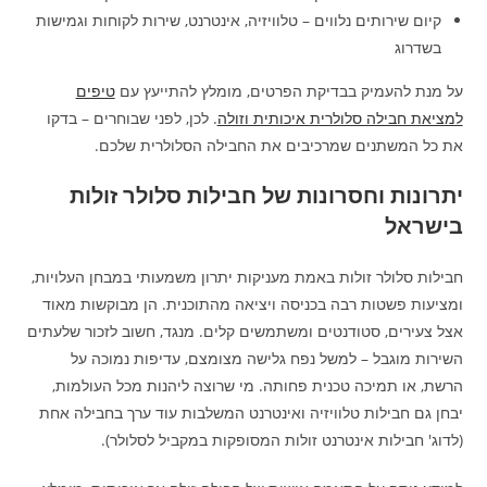
קיום שירותים נלווים – טלוויזיה, אינטרנט, שירות לקוחות וגמישות
בשדרוג
על מנת להעמיק בבדיקת הפרטים, מומלץ להתייעץ עם
טיפים
למציאת חבילה סלולרית איכותית וזולה
. לכן, לפני שבוחרים – בדקו
את כל המשתנים שמרכיבים את החבילה הסלולרית שלכם.
יתרונות וחסרונות של חבילות סלולר זולות
בישראל
חבילות סלולר זולות באמת מעניקות יתרון משמעותי במבחן העלויות,
ומציעות פשטות רבה בכניסה ויציאה מהתוכנית. הן מבוקשות מאוד
אצל צעירים, סטודנטים ומשתמשים קלים. מנגד, חשוב לזכור שלעתים
השירות מוגבל – למשל נפח גלישה מצומצם, עדיפות נמוכה על
הרשת, או תמיכה טכנית פחותה. מי שרוצה ליהנות מכל העולמות,
יבחן גם חבילות טלוויזיה ואינטרנט המשלבות עוד ערך בחבילה אחת
(לדוג' חבילות אינטרנט זולות המסופקות במקביל לסלולר).